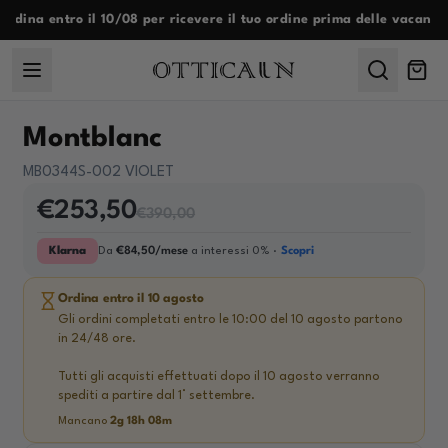
Skip to content
Ordina entro il 10/08 per ricevere il tuo ordine prima delle vacanze
Menu
ARTICOLO IN SALDO
Montblanc
MB0344S-002 VIOLET
€253,50
€390,00
Klarna
Da
€84,50/mese
a interessi 0% ·
Scopri
Ordina entro il 10 agosto
Gli ordini completati entro le 10:00 del 10 agosto partono
in 24/48 ore.
Tutti gli acquisti effettuati dopo il 10 agosto verranno
spediti a partire dal 1° settembre.
Mancano
2g 18h 08m