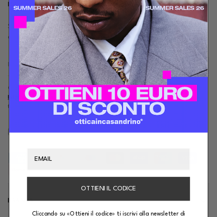
ISCRIVITI ALLA NOSTRA NEWSLETTER
Scegli la nostra newsletter, ricevi uno sconto di 10€ per il tuo primo
acquisto.
Cliccando su "Iscrizione", confermi di aver letto e compreso la nostra
Informativa Privacy
e acconsenti al trattamento dei tuoi dati personali per
finalità di marketing.
Email
Supported payment methods
OTTIENI IL CODICE
BRANDS
Cliccando su «Ottieni il codice» ti iscrivi alla newsletter di