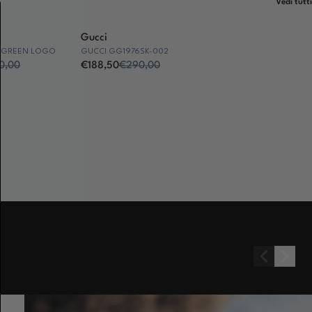
Vedi tutti
Gucci
 GREEN LOGO
GUCCI GG1976SK-002
0,00
€188,50
€290,00