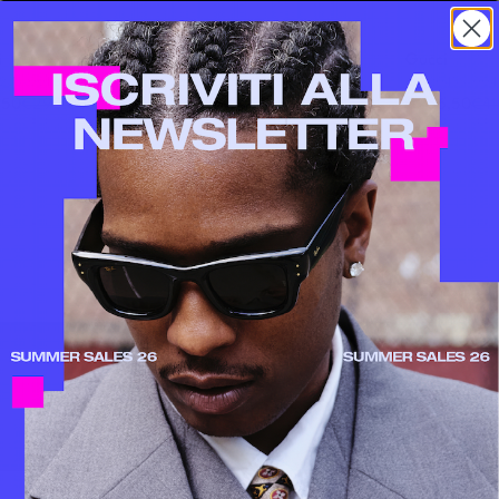
i
Gucci
Gucci
3S-001 BLACK
GG2073S-001
GG2045S-004
,50
€290,00
€286,00
€440,00
€266,50
€41
News