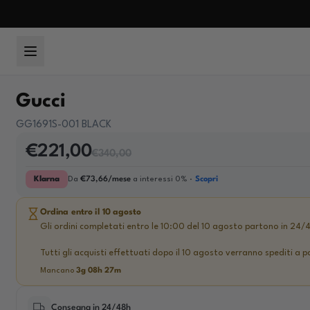
Skip to content
Menu
Gucci
GG1691S-001 BLACK
€221,00
€340,00
Klarna
Da
€73,66/mese
a interessi 0% ·
Scopri
Ordina entro il 10 agosto
Gli ordini completati entro le 10:00 del 10 agosto partono in 24/
Tutti gli acquisti effettuati dopo il 10 agosto verranno spediti a p
Mancano
3g 08h 27m
Consegna in 24/48h