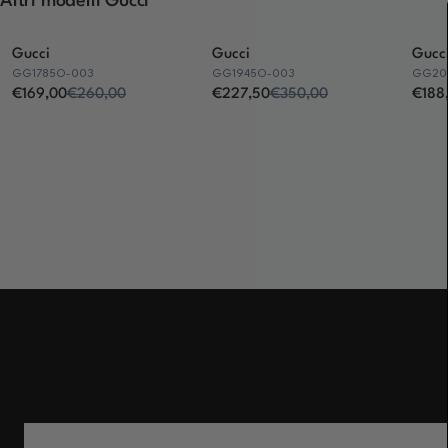
Altri modelli Gucci
Gucci
Gucci
Gucc
GG1785O-003
GG1945O-003
GG202
€169,00
€260,00
€227,50
€350,00
€188